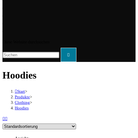
Diese Website durchsuchen
Hoodies
Start
>
Produkte
>
Clothing
>
Hoodies