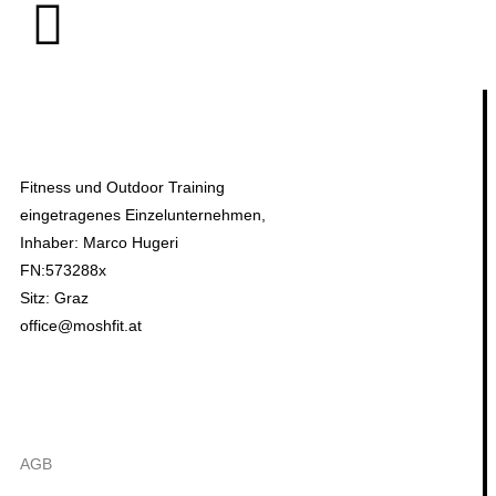
MOSHFIT E.U.
Fitness und Outdoor Training
eingetragenes Einzelunternehmen,
Inhaber: Marco Hugeri
FN:573288x
Sitz: Graz
office@moshfit.at
links
AGB