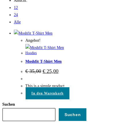
Ansicht:
12
24
Alle
Angebot!
Hoodies
Moshfit T-Shirt Men
€
35,00
€
25,00
This is a simple product.
In den Warenkorb
Suchen
Suchen